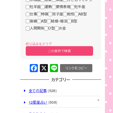
牡羊座
運勢
愛情表現
牡牛座
仕事
特徴
双子座
相性
AB型
復縁
A型
結婚・婚活
B型
人間関係
O型
お金
絞り込みをクリア
この条件で検索
F
X
Li
C
a
n
o
カテゴリー
c
e
p
e
y
全ての記事
(528)
b
Li
12星座占い
(508)
o
n