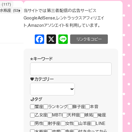
係
(117)
当サイトでは第三者配信の広告サービス
水瓶座
(53)
GoogleAdSense,レントラックスアフィリエイ
ト,Amazonアソシエイトを利用しています。
F
X
Li
C
a
n
o
c
e
p
⭐キーワード
e
y
b
Li
💗カテゴリー
o
n
o
k
🌙タグ
k
蟹座
ランキング
獅子座
本音
乙女座
MBTI
天秤座
嫉妬
蠍座
男性
射手座
女性
山羊座
LINE
水瓶座
恋愛
魚座
付き合ってから