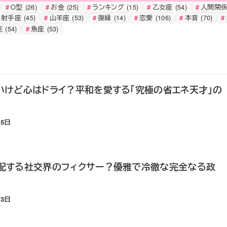
O型
(26)
お金
(25)
ランキング
(15)
乙女座
(54)
人間関
射手座
(45)
山羊座
(53)
復縁
(14)
恋愛
(106)
本音
(70)
座
(54)
魚座
(53)
はいいけど心はドライ？平和を愛する「究極の省エネ天才」の
25日
で支配する社交界のフィクサー？優雅で冷徹な完全なる政
23日