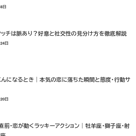
月8日
タッチは脈あり？好意と社交性の見分け方を徹底解説
月24日
こんになるとき｜本気の恋に落ちた瞬間と態度・行動サ
月20日
ス直前・恋が動くラッキーアクション｜牡羊座・獅子座・射
瓶座