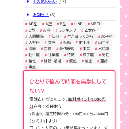
o
k
その他の占い
(17)
k
お知らせ
(3)
AB型
A型
B型
LINE
MBTI
O型
お金
ランキング
乙女座
人間関係
仕事
付き合ってから
双子座
天秤座
女性
嫉妬
射手座
山羊座
復縁
恋愛
愛情表現
本音
水瓶座
牡牛座
牡羊座
特徴
獅子座
男性
相性
結婚・婚活
蟹座
蠍座
運勢
魚座
ひとりで悩んで時間を無駄にして
ない？
電話占いヴェルニで、
無料ポイント4,000円
分
を今すぐ使おう！
※料金例：鑑定時間20分 180円×20分=3600円
（公式サイトより）
口コミで人気の占い師が集まっています。メ