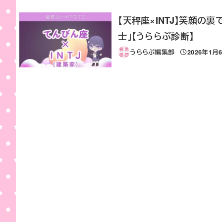
【天秤座×INTJ】笑顔
士」【うららぶ診断】
うららぶ編集部
2026年1月
投稿日