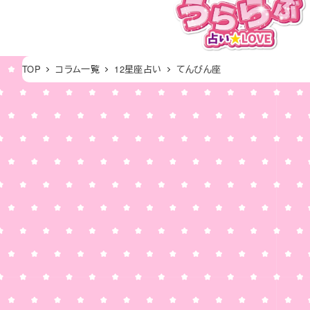
メ
イ
ン
コ
TOP
コラム一覧
12星座占い
てんびん座
ン
テ
ン
ツ
へ
移
動