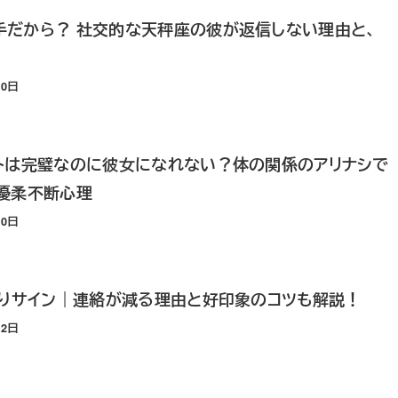
手だから？ 社交的な天秤座の彼が返信しない理由と、
20日
ートは完璧なのに彼女になれない？体の関係のアリナシで
優柔不断心理
20日
ありサイン｜連絡が減る理由と好印象のコツも解説！
12日