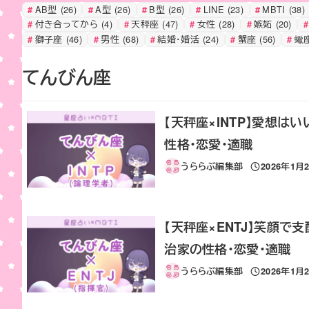
AB型
(26)
A型
(26)
B型
(26)
LINE
(23)
MBTI
(38)
付き合ってから
(4)
天秤座
(47)
女性
(28)
嫉妬
(20)
獅子座
(46)
男性
(68)
結婚・婚活
(24)
蟹座
(56)
蠍
てんびん座
【天秤座×INTP】愛想
性格・恋愛・適職
うららぶ編集部
2026年1月
投稿日
【天秤座×ENTJ】笑顔
治家の性格・恋愛・適職
うららぶ編集部
2026年1月
投稿日