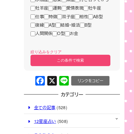
牡羊座
運勢
愛情表現
牡牛座
仕事
特徴
双子座
相性
AB型
復縁
A型
結婚・婚活
B型
人間関係
O型
お金
絞り込みをクリア
この条件で検索
F
X
Li
C
a
n
o
カテゴリー
c
e
p
e
y
全ての記事
(528)
b
Li
12星座占い
(508)
o
n