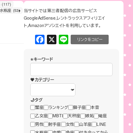
係
(117)
当サイトでは第三者配信の広告サービス
水瓶座
(53)
GoogleAdSense,レントラックスアフィリエイ
ト,Amazonアソシエイトを利用しています。
F
X
Li
C
a
n
o
c
e
p
⭐キーワード
e
y
b
Li
💗カテゴリー
o
n
o
k
🌙タグ
k
蟹座
ランキング
獅子座
本音
乙女座
MBTI
天秤座
嫉妬
蠍座
男性
射手座
女性
山羊座
LINE
水瓶座
恋愛
魚座
付き合ってから