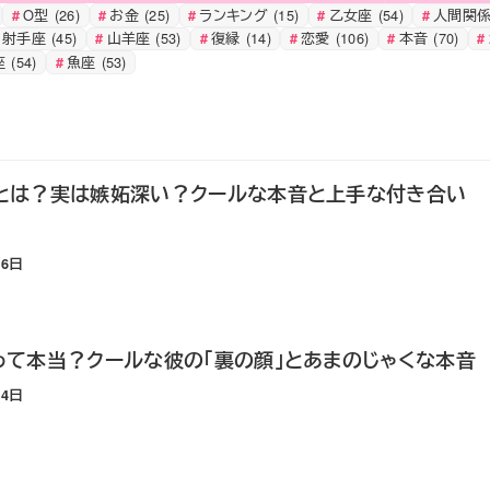
O型
(26)
お金
(25)
ランキング
(15)
乙女座
(54)
人間関
射手座
(45)
山羊座
(53)
復縁
(14)
恋愛
(106)
本音
(70)
座
(54)
魚座
(53)
とは？実は嫉妬深い？クールな本音と上手な付き合い
26日
て本当？クールな彼の「裏の顔」とあまのじゃくな本音
24日