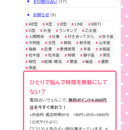
o
k
その他の占い
(17)
k
お知らせ
(3)
AB型
A型
B型
LINE
MBTI
O型
お金
ランキング
乙女座
人間関係
仕事
付き合ってから
双子座
天秤座
女性
嫉妬
射手座
山羊座
復縁
恋愛
愛情表現
本音
水瓶座
牡牛座
牡羊座
特徴
獅子座
男性
相性
結婚・婚活
蟹座
蠍座
運勢
魚座
ひとりで悩んで時間を無駄にして
ない？
電話占いヴェルニで、
無料ポイント4,000円
分
を今すぐ使おう！
※料金例：鑑定時間20分 180円×20分=3600円
（公式サイトより）
口コミで人気の占い師が集まっています。メ