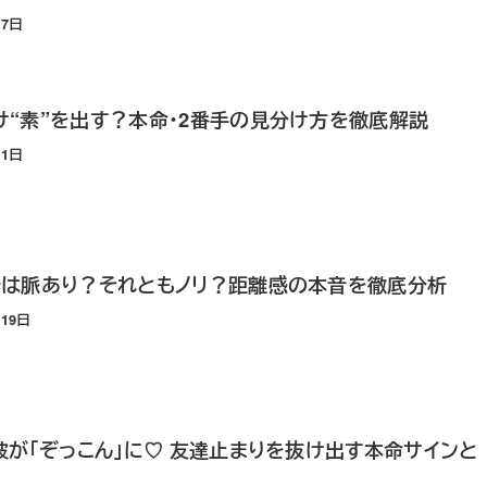
月7日
“素”を出す？本命・2番手の見分け方を徹底解説
月1日
チは脈あり？それともノリ？距離感の本音を徹底分析
月19日
彼が「ぞっこん」に♡ 友達止まりを抜け出す本命サインと