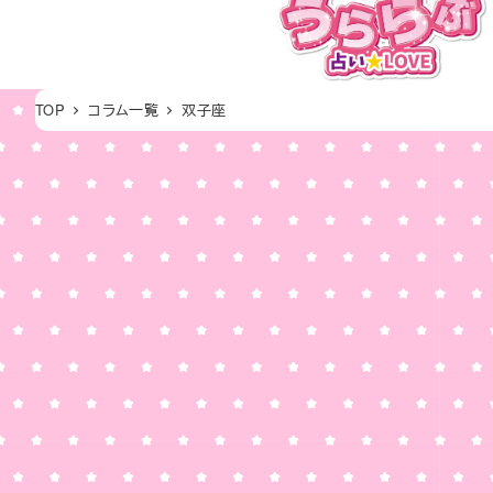
メ
イ
ン
コ
TOP
コラム一覧
双子座
ン
テ
ン
ツ
へ
移
動