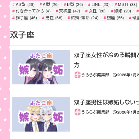
AB型
(26)
A型
(26)
B型
(26)
LINE
(23)
MBTI
(38)
付き合ってから
(4)
天秤座
(47)
女性
(28)
嫉妬
(20)
獅子座
(46)
男性
(68)
結婚・婚活
(24)
蟹座
(56)
蠍
双子座
双子座女性が冷める瞬間
方
うららぶ編集部
2026年1月
投稿日
双子座男性は嫉妬しないっ
うららぶ編集部
2026年1月
投稿日