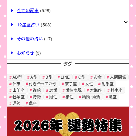
全ての記事
(528)
12星座占い
(508)
その他の占い
(17)
お知らせ
(3)
タグ
AB型
A型
B型
LINE
O型
お金
人間関係
仕事
付き合ってから
双子座
女性
射手座
山羊座
復縁
恋愛
愛情表現
水瓶座
牡牛座
牡羊座
特徴
男性
相性
結婚・婚活
蠍座
運勢
魚座