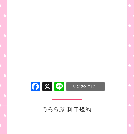
F
X
Li
C
a
n
o
c
e
p
うららぶ 利用規約
e
y
b
Li