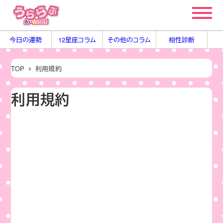
メ
イ
ン
今日の運勢
12星座コラム
その他のコラム
相性診断
コ
ン
TOP
利用規約
テ
ン
利用規約
ツ
へ
移
動