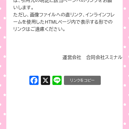
は、引用元の明記と該当ページへのリンクをお願
いします。
ただし、画像ファイルへの直リンク、インラインフレ
ームを使用したHTMLページ内で表示する形での
リンクはご遠慮ください。
運営会社 合同会社スミナル
F
X
Li
C
a
n
o
c
e
p
e
y
b
Li
o
n