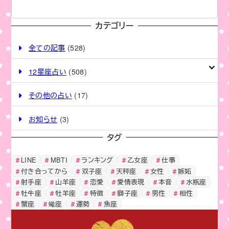
o
n
o
k
カテゴリー
k
全ての記事
(528)
12星座占い
(508)
その他の占い
(17)
お知らせ
(3)
タグ
LINE
MBTI
ランキング
乙女座
仕事
付き合ってから
双子座
天秤座
女性
嫉妬
射手座
山羊座
恋愛
愛情表現
本音
水瓶座
牡牛座
牡羊座
特徴
獅子座
男性
相性
蟹座
蠍座
運勢
魚座