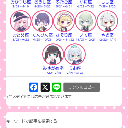
おひつじ座
おうし座
ふたご座
かに座
しし座
3/21～4/19
4/20～5/20
5/21～6/21
6/22～7/22
7/23～8/22
おとめ座
てんびん座
さそり座
いて座
やぎ座
8/23～9/22
9/23～10/23
10/24～11/22
11/23～12/21
12/22～1/19
みずがめ座
うお座
1/20～2/18
2/19～3/20
F
X
Li
C
a
n
o
※当メディアには広告が含まれています
c
e
p
e
y
b
Li
キーワードで記事を検索する