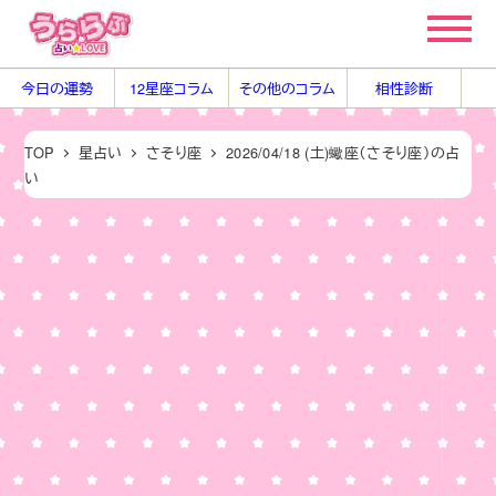
メ
イ
ン
今日の運勢
12星座コラム
その他のコラム
相性診断
コ
ン
TOP
星占い
さそり座
2026/04/18 (土)蠍座（さそり座）の占
テ
い
ン
ツ
へ
移
動