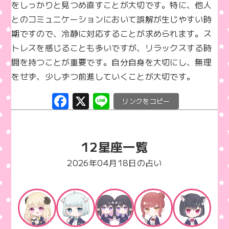
をしっかりと見つめ直すことが大切です。特に、他人
とのコミュニケーションにおいて誤解が生じやすい時
期ですので、冷静に対応することが求められます。ス
トレスを感じることも多いですが、リラックスする時
間を持つことが重要です。自分自身を大切にし、無理
をせず、少しずつ前進していくことが大切です。
F
X
Li
C
a
n
o
c
e
p
12星座一覧
e
y
b
Li
2026年04月18日の占い
o
n
o
k
k