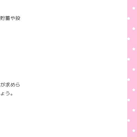
。貯蓄や投
とが求めら
ょう。
