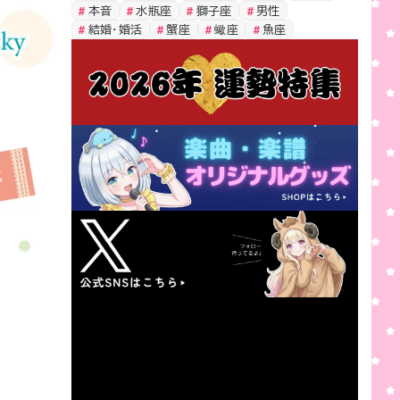
本音
水瓶座
獅子座
男性
結婚・婚活
蟹座
蠍座
魚座