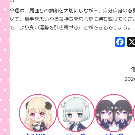
**  

今週は、周囲との調和を大切にしながら、自分自身の意
いて、相手を思いやる気持ちを忘れずに持ち続けてくだ
で、より良い運勢を引き寄せることができるでしょう。
F
a
c
e
b
20
o
o
k