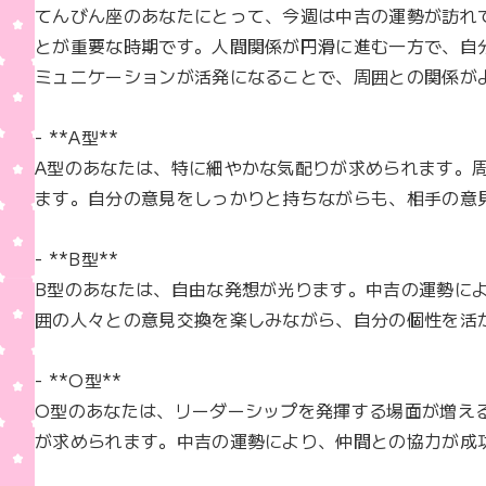
b
てんびん座のあなたにとって、今週は中吉の運勢が訪れ
o
とが重要な時期です。人間関係が円滑に進む一方で、自
o
ミュニケーションが活発になることで、周囲との関係がよ
k
- **A型**  

A型のあなたは、特に細やかな気配りが求められます。
ます。自分の意見をしっかりと持ちながらも、相手の意
- **B型**  

B型のあなたは、自由な発想が光ります。中吉の運勢に
囲の人々との意見交換を楽しみながら、自分の個性を活
- **O型**  

O型のあなたは、リーダーシップを発揮する場面が増え
が求められます。中吉の運勢により、仲間との協力が成