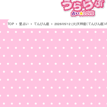
メ
イ
ン
コ
TOP
星占い
てんびん座
2026/05/12 (火)天秤座（てんびん座
ン
テ
ン
ツ
へ
移
動