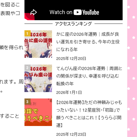
和を図るこ
己表現やコ
アクセスランキング
かに座の2026年運勢｜成長が良
い運気を引き寄せる、今年の主役
頼を得られ
になれる年


2025年12月20日
てんびん座の2026年運勢｜周囲と
の関係が深まり、幸運を呼び込む
れます。周
転換の年
。

2026年1月1日
【2026年運勢】ただの神頼みじゃも
ったいない！12星座別・「初詣」で
すること
願うべきことはこれ！【うららぶ開


運】
2025年12月23日