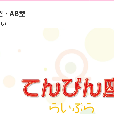
型・AB型
占い