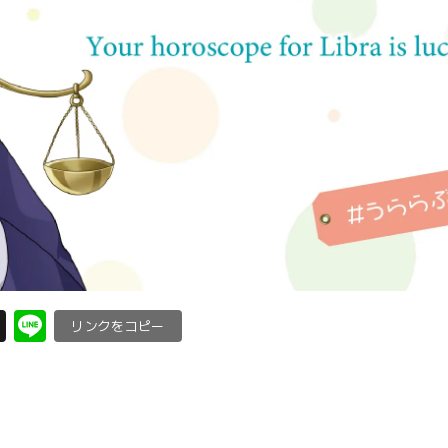
X
Li
C
n
o
e
p
y