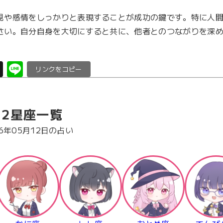
見や感情をしっかりと表現することが成功の鍵です。特に人
さい。自分自身を大切にすると共に、他者とのつながりを深
X
Li
C
n
o
e
p
12星座一覧
y
Li
26年05月12日の占い
n
k