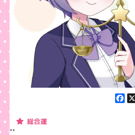
F
a
c
総合運
e
**  
