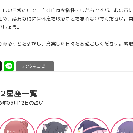
忙しい日常の中で、自分自身を犠牲にしがちですが、心の声
止め、必要な時には休息を取ることを忘れないでください。
しょう。

であることを活かし、充実した日々をお過ごしください。素
X
Li
C
n
o
e
p
12星座一覧
y
Li
26年05月12日の占い
n
k