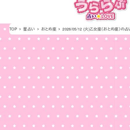
メ
イ
ン
コ
TOP
星占い
おとめ座
2026/05/12 (火)乙女座（おとめ座）の占
ン
テ
ン
ツ
へ
移
動