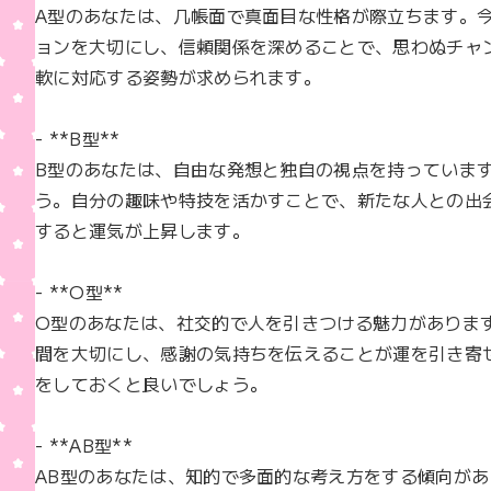
b
A型のあなたは、几帳面で真面目な性格が際立ちます。
o
ョンを大切にし、信頼関係を深めることで、思わぬチャ
o
軟に対応する姿勢が求められます。

k
- **B型**  

B型のあなたは、自由な発想と独自の視点を持っていま
う。自分の趣味や特技を活かすことで、新たな人との出
すると運気が上昇します。

- **O型**  

O型のあなたは、社交的で人を引きつける魅力がありま
間を大切にし、感謝の気持ちを伝えることが運を引き寄
をしておくと良いでしょう。

- **AB型**  

AB型のあなたは、知的で多面的な考え方をする傾向が