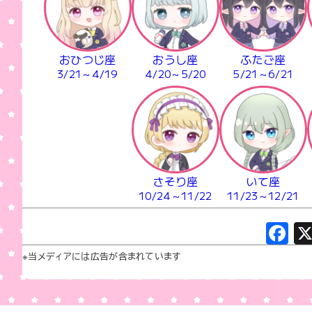
おひつじ座
おうし座
ふたご座
3/21～4/19
4/20～5/20
5/21～6/21
さそり座
いて座
10/24～11/22
11/23～12/21
F
a
※当メディアには広告が含まれています
c
e