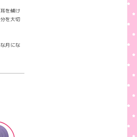
に耳を傾け
自分を大切
敵な月にな