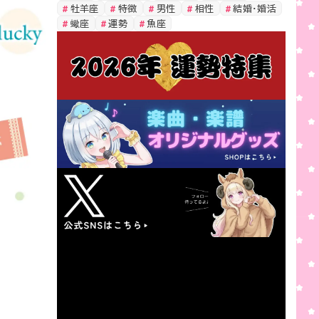
牡羊座
特徴
男性
相性
結婚・婚活
蠍座
運勢
魚座