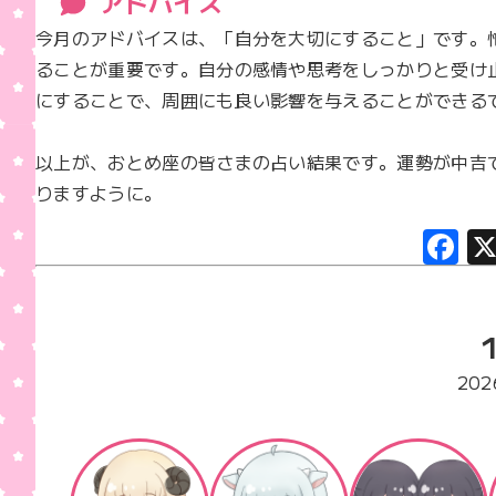
アドバイス
今月のアドバイスは、「自分を大切にすること」です。
ることが重要です。自分の感情や思考をしっかりと受け
にすることで、周囲にも良い影響を与えることができるで
以上が、おとめ座の皆さまの占い結果です。運勢が中吉
りますように。
F
a
c
e
b
20
o
o
k