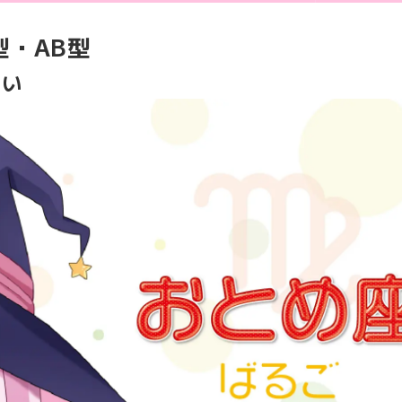
型・AB型
占い