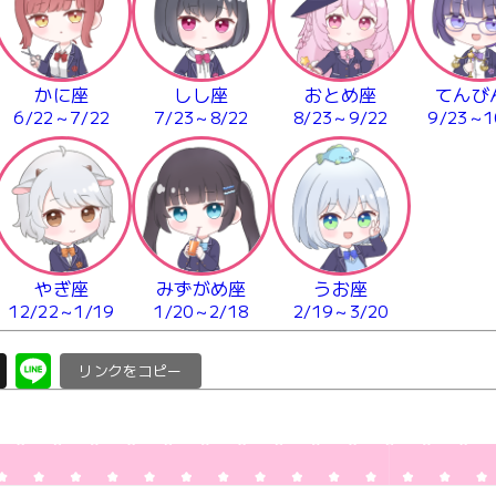
かに座
しし座
おとめ座
てんび
6/22～7/22
7/23～8/22
8/23～9/22
9/23～1
やぎ座
みずがめ座
うお座
12/22～1/19
1/20～2/18
2/19～3/20
X
Li
C
n
o
e
p
y