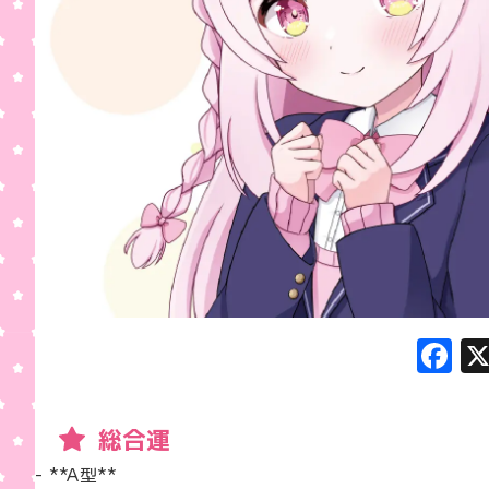
F
a
c
総合運
e
- **A型**  
