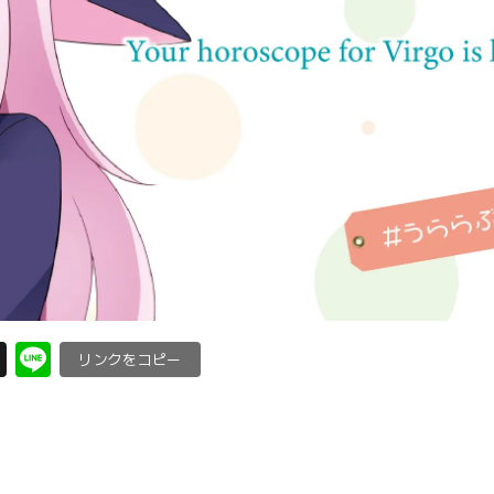
X
Li
C
n
o
e
p
y