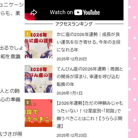
ュニケーシ
がらも、柔
アクセスランキング
かに座の2026年運勢｜成長が良
い運気を引き寄せる、今年の主役
出るでしょ
になれる年
調和を意識
2025年12月20日
てんびん座の2026年運勢｜周囲と
の関係が深まり、幸運を呼び込む
転換の年
人との時
2026年1月1日
、心の準備
【2026年運勢】ただの神頼みじゃも
ったいない！12星座別・「初詣」で
願うべきことはこれ！【うららぶ開
運】
気づきが得
2025年12月23日