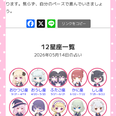
ります。焦らず、自分のペースで進んでいきましょ
う。
F
X
Li
C
a
n
o
c
e
p
12星座一覧
e
y
b
Li
2026年05月14日の占い
o
n
o
k
k
おひつじ座
おうし座
ふたご座
かに座
しし座
3/21～4/19
4/20～5/20
5/21～6/21
6/22～7/22
7/23～8/22