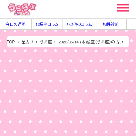
メ
イ
ン
今日の運勢
12星座コラム
その他のコラム
相性診断
コ
ン
TOP
星占い
うお座
2026/05/14 (木)魚座（うお座）の占い
テ
ン
ツ
へ
移
動