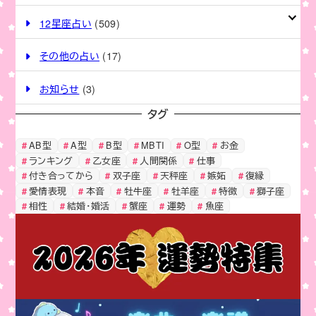
12星座占い
(509)
その他の占い
(17)
お知らせ
(3)
タグ
AB型
A型
B型
MBTI
O型
お金
ランキング
乙女座
人間関係
仕事
付き合ってから
双子座
天秤座
嫉妬
復縁
愛情表現
本音
牡牛座
牡羊座
特徴
獅子座
相性
結婚・婚活
蟹座
運勢
魚座