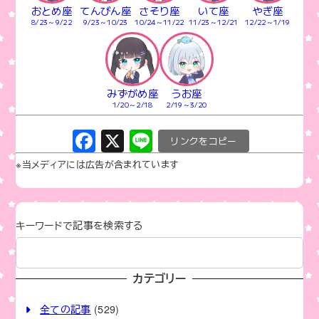
おとめ座
てんびん座
さそり座
いて座
やぎ座
8/23～9/22
9/23～10/23
10/24～11/22
11/23～12/21
12/22～1/19
みずがめ座
うお座
1/20～2/18
2/19～3/20
F
X
Li
C
a
n
o
※当メディアには広告が含まれています
c
e
p
e
y
b
Li
キーワードで記事を検索する
o
n
o
k
カテゴリー
k
全ての記事
(529)