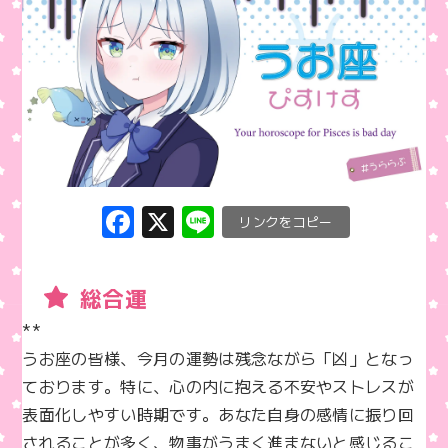
F
X
Li
C
a
n
o
c
e
p
総合運
e
y
**  

b
Li
うお座の皆様、今月の運勢は残念ながら「凶」となっ
o
n
ております。特に、心の内に抱える不安やストレスが
o
k
表面化しやすい時期です。あなた自身の感情に振り回
k
されることが多く、物事がうまく進まないと感じるこ