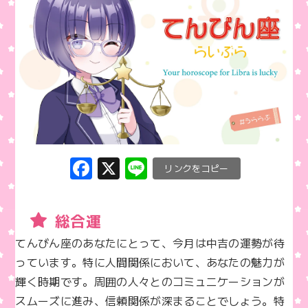
F
X
Li
C
a
n
o
c
e
p
総合運
e
y
てんびん座のあなたにとって、今月は中吉の運勢が待
b
Li
っています。特に人間関係において、あなたの魅力が
o
n
輝く時期です。周囲の人々とのコミュニケーションが
o
k
スムーズに進み、信頼関係が深まることでしょう。特