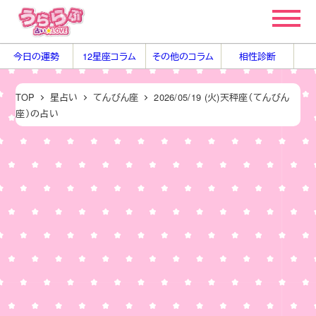
メ
イ
ン
今日の運勢
12星座コラム
その他のコラム
相性診断
コ
ン
TOP
星占い
てんびん座
2026/05/19 (火)天秤座（てんびん
テ
座）の占い
ン
ツ
へ
移
動