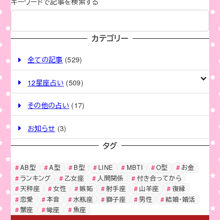
b
Li
キーワードで記事を検索する
o
n
o
k
カテゴリー
k
全ての記事
(529)
12星座占い
(509)
その他の占い
(17)
お知らせ
(3)
タグ
AB型
A型
B型
LINE
MBTI
O型
お金
ランキング
乙女座
人間関係
付き合ってから
天秤座
女性
嫉妬
射手座
山羊座
復縁
恋愛
本音
水瓶座
獅子座
男性
結婚・婚活
蟹座
蠍座
魚座