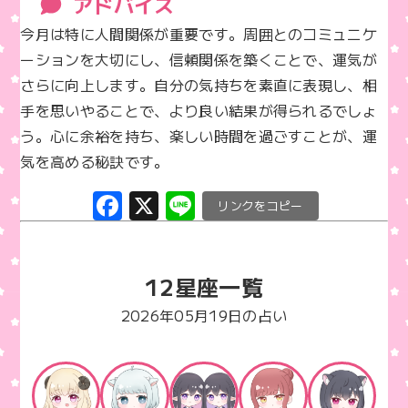
アドバイス
今月は特に人間関係が重要です。周囲とのコミュニケ
ーションを大切にし、信頼関係を築くことで、運気が
さらに向上します。自分の気持ちを素直に表現し、相
手を思いやることで、より良い結果が得られるでしょ
う。心に余裕を持ち、楽しい時間を過ごすことが、運
気を高める秘訣です。
F
X
Li
C
a
n
o
c
e
p
12星座一覧
e
y
b
Li
2026年05月19日の占い
o
n
o
k