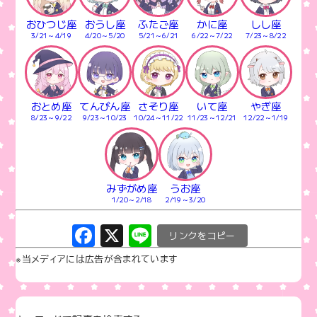
k
おひつじ座
おうし座
ふたご座
かに座
しし座
3/21～4/19
4/20～5/20
5/21～6/21
6/22～7/22
7/23～8/22
おとめ座
てんびん座
さそり座
いて座
やぎ座
8/23～9/22
9/23～10/23
10/24～11/22
11/23～12/21
12/22～1/19
みずがめ座
うお座
1/20～2/18
2/19～3/20
F
X
Li
C
a
n
o
※当メディアには広告が含まれています
c
e
p
e
y