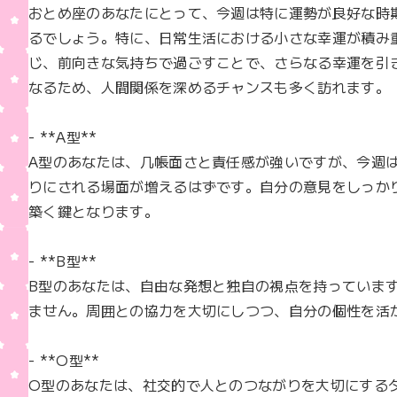
b
おとめ座のあなたにとって、今週は特に運勢が良好な時
o
るでしょう。特に、日常生活における小さな幸運が積み
o
じ、前向きな気持ちで過ごすことで、さらなる幸運を引
k
なるため、人間関係を深めるチャンスも多く訪れます。

- **A型**  

A型のあなたは、几帳面さと責任感が強いですが、今週
りにされる場面が増えるはずです。自分の意見をしっか
築く鍵となります。

- **B型**  

B型のあなたは、自由な発想と独自の視点を持っていま
ません。周囲との協力を大切にしつつ、自分の個性を活
- **O型**  

O型のあなたは、社交的で人とのつながりを大切にする