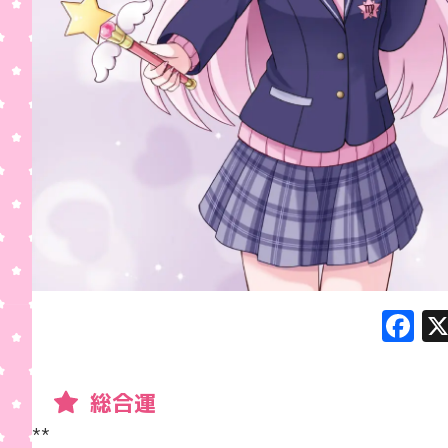
F
a
c
総合運
e
**  
