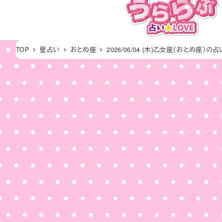
メ
イ
ン
コ
TOP
星占い
おとめ座
2026/06/04 (木)乙女座（おとめ座）の占
ン
テ
ン
ツ
へ
移
動