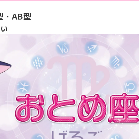
型・AB型
占い