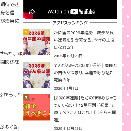
が期待でき
自身を信
ンが活発に
アクセスランキング
かに座の2026年運勢｜成長が良
い運気を引き寄せる、今年の主役
になれる年
せられ、頼
2025年12月20日
人間関係を
てんびん座の2026年運勢｜周囲と
の関係が深まり、幸運を呼び込む
転換の年
2026年1月1日
るかもしれ
【2026年運勢】ただの神頼みじゃも
ったいない！12星座別・「初詣」で
願うべきことはこれ！【うららぶ開
運】
が多く訪
2025年12月23日