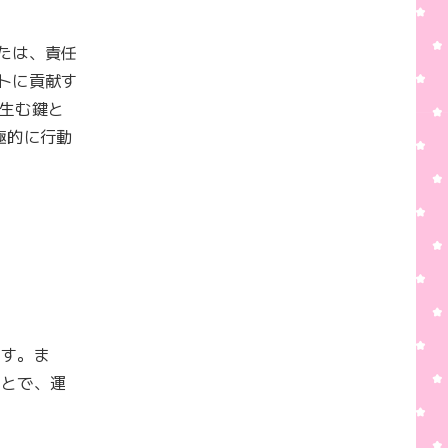
たは、責任
トに貢献す
生む鍵と
極的に行動
ます。ま
ことで、運