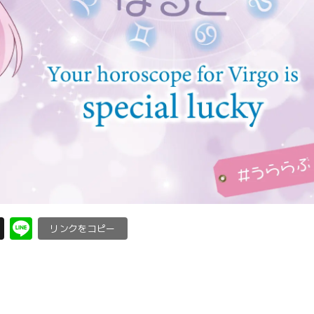
X
Li
C
n
o
e
p
y