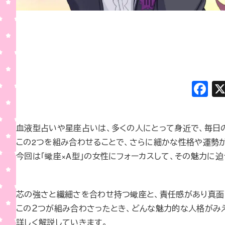
F
a
c
血液型占いや星座占いは、多くの人にとって身近で、毎日
e
この2つを組み合わせることで、さらに細かな性格や運勢
b
今回は「蠍座×A型」の女性にフォーカスして、その魅力に
o
o
芯の強さと繊細さを合わせ持つ蠍座と、責任感があり真面
k
この２つが組み合わさったとき、どんな魅力的な人格がみ
詳しく解説していきます。