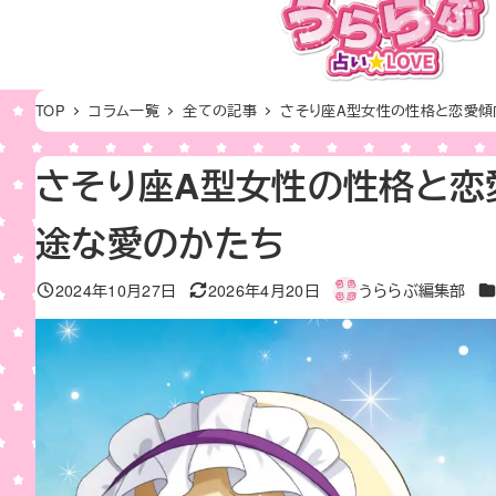
メ
イ
ン
コ
TOP
コラム一覧
全ての記事
さそり座A型女性の性格と恋愛傾
ン
テ
さそり座A型女性の性格と恋
ン
途な愛のかたち
ツ
へ
カ
2024年10月27日
2026年4月20日
うららぶ編集部
移
投稿日
更新日
著
動
者