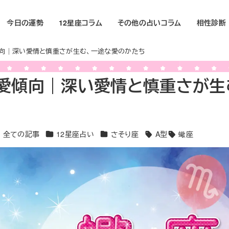
今日の運勢
12星座コラム
その他の占いコラム
相性診断
向｜深い愛情と慎重さが生む、一途な愛のかたち
愛傾向｜深い愛情と慎重さが生
テゴリー
カテゴリー
カテゴリー
全ての記事
12星座占い
さそり座
A型
蠍座
タグ