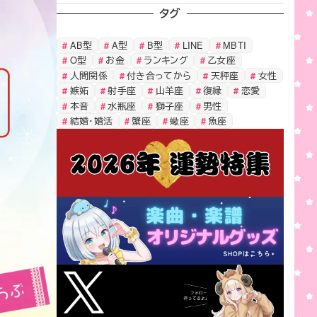
タグ
AB型
A型
B型
LINE
MBTI
O型
お金
ランキング
乙女座
人間関係
付き合ってから
天秤座
女性
嫉妬
射手座
山羊座
復縁
恋愛
本音
水瓶座
獅子座
男性
結婚・婚活
蟹座
蠍座
魚座