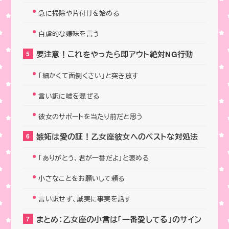
急に掃除や片付けを始める
自虐的な嫌味を言う
要注意！これをやったら即アウト絶対NG行動
「細かくて面倒くさい」と突き放す
言い訳に嘘を混ぜる
彼女のサポートを当たり前だと思う
嫉妬は愛の証！乙女座彼女へのベストな対処法
「ありがとう、君が一番だよ」と褒める
小さなことをお願いして頼る
言い訳せず、誠実に事実を話す
まとめ：乙女座の小言は「一番愛してる」のサイン