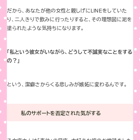
だから、あなたが他の女性と親しげにLINEをしていた
り、二人きりで飲みに行ったりすると、その理想図に泥を
塗られたような気持ちになります。
「私という彼女がいながら、どうして不誠実なことをする
の？」
という、潔癖さからくる悲しみが嫉妬に変わるんです。
私のサポートを否定された気がする