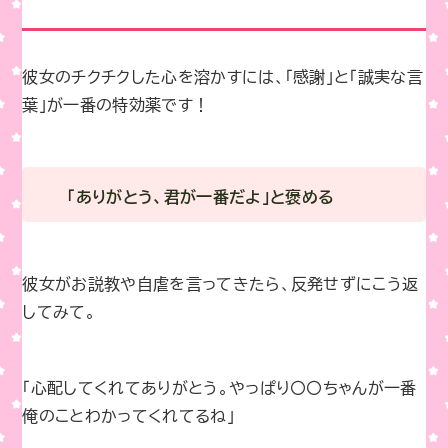
彼女のチクチクした心を溶かすには、「感謝」と「誠実な言
葉」が一番の特効薬です！
「ありがとう、君が一番だよ」と褒める
彼女がお説教や自虐を言ってきたら、反発せずにこう返
してみて。
「心配してくれてありがとう。やっぱり〇〇ちゃんが一番
俺のことわかってくれてるね」