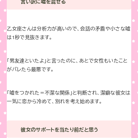
言い訳に嘘を混ぜる
乙女座さんは分析力が高いので、会話の矛盾や小さな嘘
は1秒で見抜きます。
「男友達といたよ」と言ったのに、あとで女性もいたこと
がバレたら最悪です。
「嘘をつかれた＝不潔な関係」と判断され、潔癖な彼女は
一気に恋から冷めて、別れを考え始めます。
彼女のサポートを当たり前だと思う