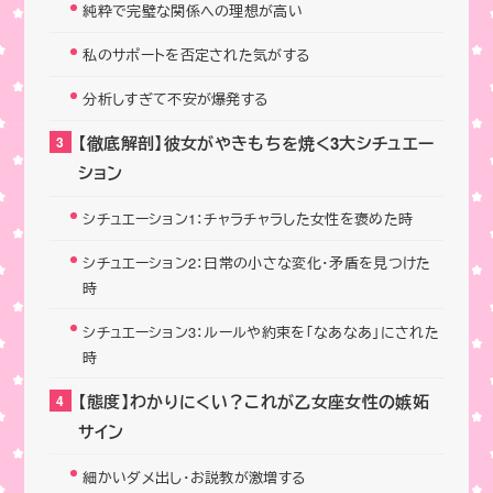
純粋で完璧な関係への理想が高い
私のサポートを否定された気がする
分析しすぎて不安が爆発する
【徹底解剖】彼女がやきもちを焼く3大シチュエー
ション
シチュエーション1：チャラチャラした女性を褒めた時
シチュエーション2：日常の小さな変化・矛盾を見つけた
時
シチュエーション3：ルールや約束を「なあなあ」にされた
時
【態度】わかりにくい？これが乙女座女性の嫉妬
サイン
細かいダメ出し・お説教が激増する