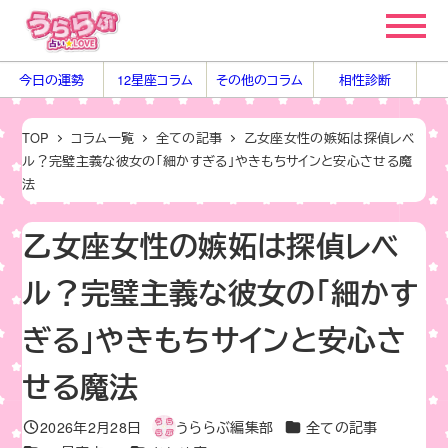
メ
イ
ン
今日の運勢
12星座コラム
その他のコラム
相性診断
コ
ン
TOP
コラム一覧
全ての記事
乙女座女性の嫉妬は探偵レベ
テ
ル？完璧主義な彼女の「細かすぎる」やきもちサインと安心させる魔
ン
法
ツ
乙女座女性の嫉妬は探偵レベ
へ
移
ル？完璧主義な彼女の「細かす
動
ぎる」やきもちサインと安心さ
せる魔法
カテゴリー
2026年2月28日
うららぶ編集部
全ての記事
投稿日
著