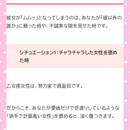
彼女が「ムムッ」となってしまうのは、あなたが「彼以外の
誰か」に頼った時や、不誠実な隙を見せた時です。
シチュエーション1：チャラチャラした女性を褒め
た時
乙女座女性は、努力家で真面目です。
だからこそ、あなたが愛嬌だけで世渡りしているような
「派手で計算高い女性」を褒めると、深く傷つきます。