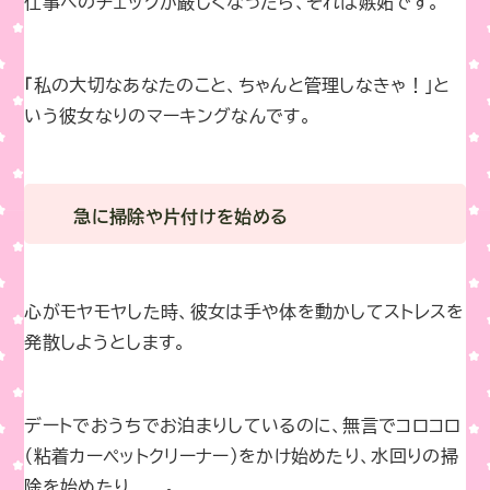
仕事へのチェックが厳しくなったら、それは嫉妬です。
「
私の大切なあなたのこと、ちゃんと管理しなきゃ！」と
いう彼女なりのマーキングなんです。
急に掃除や片付けを始める
心がモヤモヤした時、彼女は手や体を動かしてストレスを
発散しようとします。
デートでおうちでお泊まりしているのに、無言でコロコロ
（粘着カーペットクリーナー）をかけ始めたり、水回りの掃
除を始めたり……。