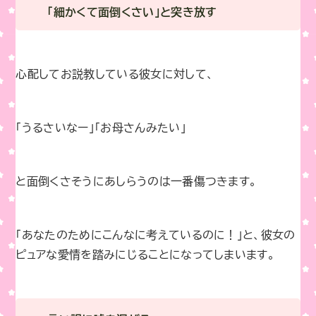
「細かくて面倒くさい」と突き放す
心配してお説教している彼女に対して、
「うるさいなー」「お母さんみたい」
と面倒くさそうにあしらうのは一番傷つきます。
「あなたのためにこんなに考えているのに！」と、彼女の
ピュアな愛情を踏みにじることになってしまいます。