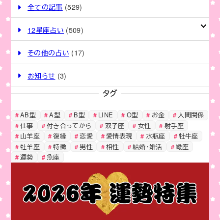
k
全ての記事
(529)
12星座占い
(509)
その他の占い
(17)
お知らせ
(3)
タグ
AB型
A型
B型
LINE
O型
お金
人間関係
仕事
付き合ってから
双子座
女性
射手座
山羊座
復縁
恋愛
愛情表現
水瓶座
牡牛座
牡羊座
特徴
男性
相性
結婚・婚活
蠍座
運勢
魚座