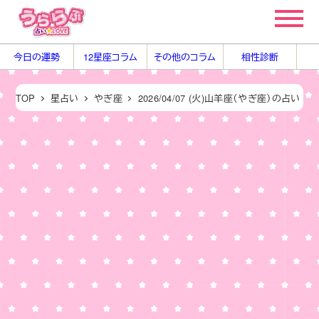
メ
イ
ン
今日の運勢
12星座コラム
その他のコラム
相性診断
コ
ン
TOP
星占い
やぎ座
2026/04/07 (火)山羊座（やぎ座）の占い
テ
ン
ツ
へ
移
動