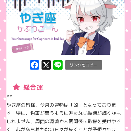
F
X
Li
C
a
n
o
c
e
p
総合運
e
y
**  

b
Li
やぎ座の皆様、今月の運勢は「凶」となっておりま
o
n
す。特に、物事が思うように進まない時期が続くかも
o
k
しれません。周囲の環境や人間関係に影響を受けやす
k
く、心が落ち着かない日々が続くことが予想されま