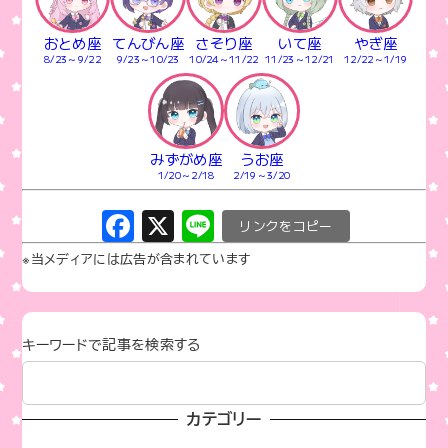
おとめ座
てんびん座
さそり座
いて座
やぎ座
8/23～9/22
9/23～10/23
10/24～11/22
11/23～12/21
12/22～1/19
みずがめ座
うお座
1/20～2/18
2/19～3/20
F
X
Li
C
a
n
o
※当メディアには広告が含まれています
c
e
p
e
y
b
Li
キーワードで記事を検索する
o
n
o
k
カテゴリー