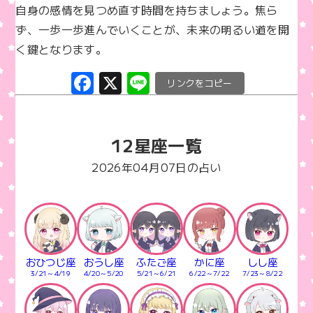
自身の感情を見つめ直す時間を持ちましょう。焦ら
ず、一歩一歩進んでいくことが、未来の明るい道を開
く鍵となります。
F
X
Li
C
a
n
o
c
e
p
12星座一覧
e
y
b
Li
2026年04月07日の占い
o
n
o
k
k
おひつじ座
おうし座
ふたご座
かに座
しし座
3/21～4/19
4/20～5/20
5/21～6/21
6/22～7/22
7/23～8/22