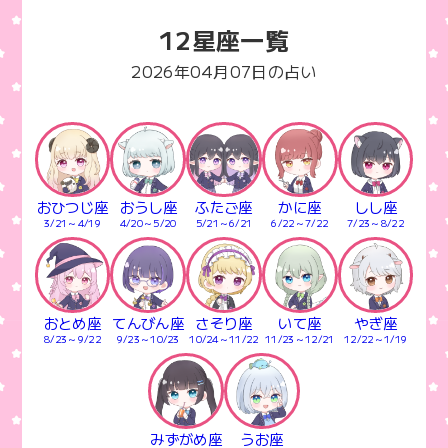
c
e
p
12星座一覧
e
y
b
Li
2026年04月07日の占い
o
n
o
k
k
おひつじ座
おうし座
ふたご座
かに座
しし座
3/21～4/19
4/20～5/20
5/21～6/21
6/22～7/22
7/23～8/22
おとめ座
てんびん座
さそり座
いて座
やぎ座
8/23～9/22
9/23～10/23
10/24～11/22
11/23～12/21
12/22～1/19
みずがめ座
うお座