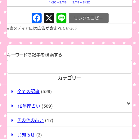
1/20～2/18
2/19～3/20
F
X
Li
C
a
n
o
※当メディアには広告が含まれています
c
e
p
e
y
b
Li
キーワードで記事を検索する
o
n
o
k
カテゴリー
k
全ての記事
(529)
12星座占い
(509)
その他の占い
(17)
お知らせ
(3)