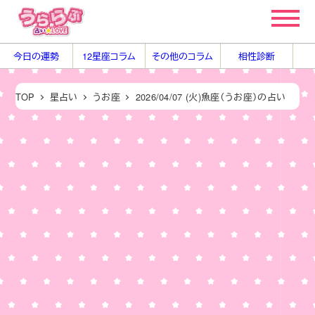
メ
イ
ン
今日の運勢
12星座コラム
その他のコラム
相性診断
コ
ン
TOP
星占い
うお座
2026/04/07 (火)魚座（うお座）の占い
テ
ン
ツ
へ
移
動