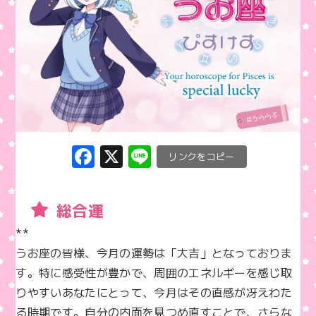
F
X
Li
C
a
n
o
c
e
p
総合運
e
y
**  

b
Li
うお座の皆様、今月の運勢は「大吉」となっておりま
o
n
す。特に感受性が豊かで、周囲のエネルギーを感じ取
o
k
りやすいあなたにとって、今月はその直感が冴えわた
k
る時期です。自分の内面を見つめ直すことで、さらな