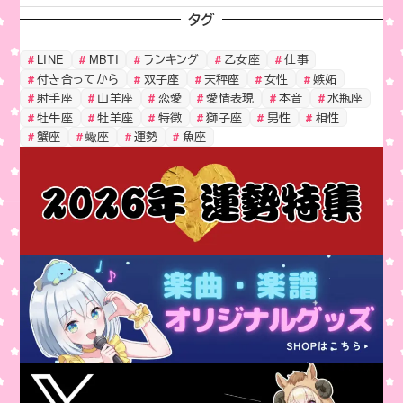
タグ
LINE
MBTI
ランキング
乙女座
仕事
付き合ってから
双子座
天秤座
女性
嫉妬
射手座
山羊座
恋愛
愛情表現
本音
水瓶座
牡牛座
牡羊座
特徴
獅子座
男性
相性
蟹座
蠍座
運勢
魚座