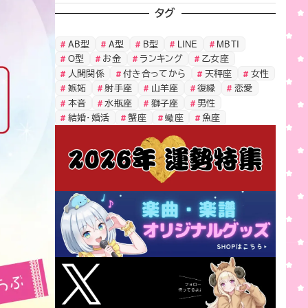
タグ
AB型
A型
B型
LINE
MBTI
O型
お金
ランキング
乙女座
人間関係
付き合ってから
天秤座
女性
嫉妬
射手座
山羊座
復縁
恋愛
本音
水瓶座
獅子座
男性
結婚・婚活
蟹座
蠍座
魚座