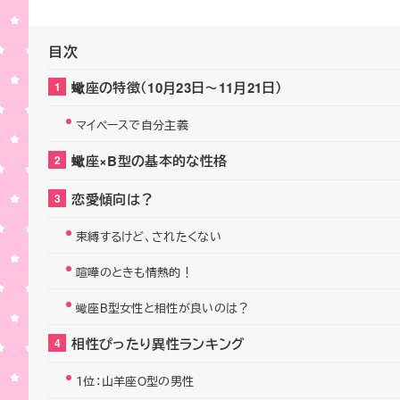
目次
蠍座の特徴（10月23日～11月21日）
マイペースで自分主義
蠍座×B型の基本的な性格
恋愛傾向は？
束縛するけど、されたくない
喧嘩のときも情熱的！
蠍座B型女性と相性が良いのは？
相性ぴったり異性ランキング
１位：山羊座O型の男性