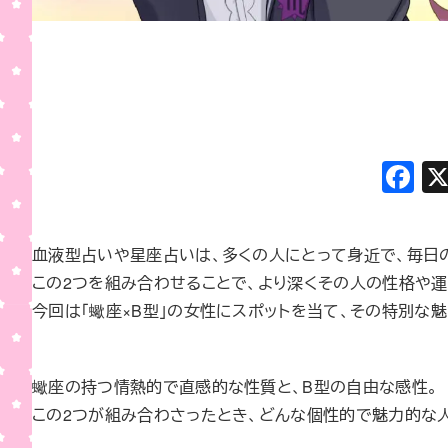
F
a
c
血液型占いや星座占いは、多くの人にとって身近で、毎日
e
この2つを組み合わせることで、より深くその人の性格や運
b
今回は「蠍座×B型」の女性にスポットを当て、その特別な
o
o
蠍座の持つ情熱的で直感的な性質と、B型の自由な感性。
k
この2つが組み合わさったとき、どんな個性的で魅力的な