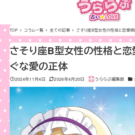
メ
イ
ン
コ
TOP
コラム一覧
全ての記事
さそり座B型女性の性格と恋愛傾
ン
テ
さそり座B型女性の性格と恋
ン
ぐな愛の正体
ツ
へ
カ
2024年11月4日
2026年4月20日
うららぶ編集部
移
投稿日
更新日
著
動
者