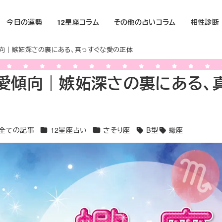
今日の運勢
12星座コラム
その他の占いコラム
相性診断
向｜嫉妬深さの裏にある、真っすぐな愛の正体
愛傾向｜嫉妬深さの裏にある、
テゴリー
カテゴリー
カテゴリー
全ての記事
12星座占い
さそり座
B型
蠍座
タグ