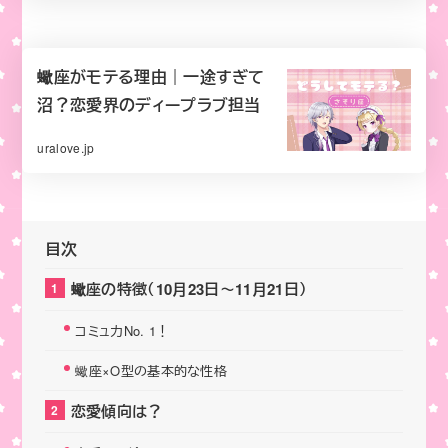
蠍座がモテる理由｜一途すぎて
沼？恋愛界のディープラブ担当
uralove.jp
目次
蠍座の特徴（10月23日～11月21日）
コミュ力No. 1！
蠍座×O型の基本的な性格
恋愛傾向は？