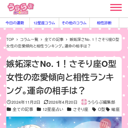
メ
イ
ン
今日の運勢
12星座コラム
その他のコラム
相性診断
コ
ン
TOP
コラム一覧
全ての記事
嫉妬深さNo. 1！さそり座O型
テ
女性の恋愛傾向と相性ランキング。運命の相手は？
ン
ツ
嫉妬深さNo. 1！さそり座O型
へ
女性の恋愛傾向と相性ランキ
移
動
ング。運命の相手は？
2024年11月2日
2026年4月20日
うららぶ編集部
投稿日
更新日
著
カテゴリー
カテゴリー
カテゴリー
全ての記事
12星座占い
さそり座
O型
蠍座
者
タグ