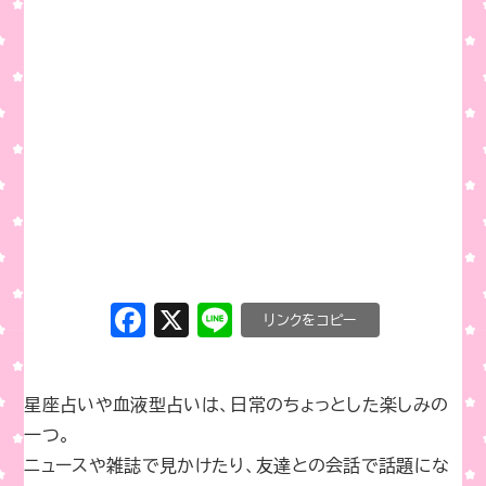
F
X
Li
C
a
n
o
c
e
p
星座占いや血液型占いは、日常のちょっとした楽しみの
e
y
一つ。
b
Li
ニュースや雑誌で見かけたり、友達との会話で話題にな