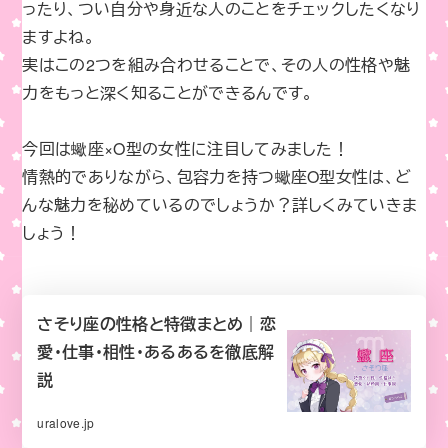
o
n
ったり、つい自分や身近な人のことをチェックしたくなり
o
k
ますよね。
k
実はこの2つを組み合わせることで、その人の性格や魅
力をもっと深く知ることができるんです。
今回は蠍座×O型の女性に注目してみました！
情熱的でありながら、包容力を持つ蠍座O型女性は、ど
んな魅力を秘めているのでしょうか？詳しくみていきま
しょう！
さそり座の性格と特徴まとめ｜恋
愛・仕事・相性・あるあるを徹底解
説
uralove.jp