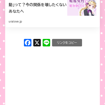
動」って？今の関係を壊したくない
あなたへ
uralove.jp
F
X
Li
C
a
n
o
c
e
p
e
y
b
Li
o
n
o
k
k